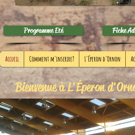
Programme Eté
Fiche A
Accueil
Comment m'inscrire?
L'Éperon d'Ornon
Ac
Bienvenue à L'Éperon d'Orn