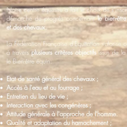
Notre centre équestre a fait le choix de s'insc
démarche de progrès concernant
le bien-êtr
et des chevaux.
La Fédération Française d'Equitation valorise cet
à travers
plusieurs critères objectifs
issus de la
le Bien-être équin:
Etat de santé général des chevaux ;
Accès à l'eau et au fourrage ;
Entretien du lieu de vie ;
Interaction avec les congénères ;
Attitude générale à l'approche de l'homme.
Qualité et adaptation du harnachement ;