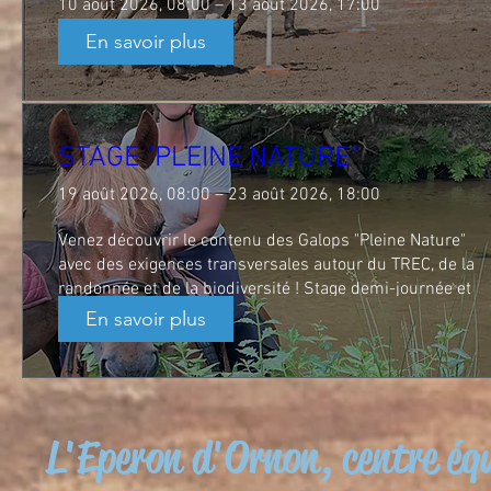
10 août 2026, 08:00 – 13 août 2026, 17:00
En savoir plus
Peu importe votre niveau (à partir du Galop 1) , vos envies,
le nombre de jours : on s'adapte ! 

Réunissez vos amis cavaliers pour former des stages aux 
thèmes choisis par vos soins !
STAGE "PLEINE NATURE"
19 août 2026, 08:00 – 23 août 2026, 18:00
Venez découvrir le contenu des Galops "Pleine Nature" 
avec des exigences transversales autour du TREC, de la 
randonnée et de la biodiversité ! Stage demi-journée et 
balade à la journée. 

En savoir plus
Nous contacter pour plus d'informations !
L'Eperon d'Ornon, centre équ