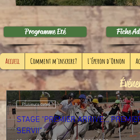
Programme Eté
Fiche A
Accueil
Comment m'inscrire?
L'Éperon d'Ornon
Ac
Événe
Plusieurs dates
STAGE "PREMIER ARRIVE... PREMIE
SERVI!"