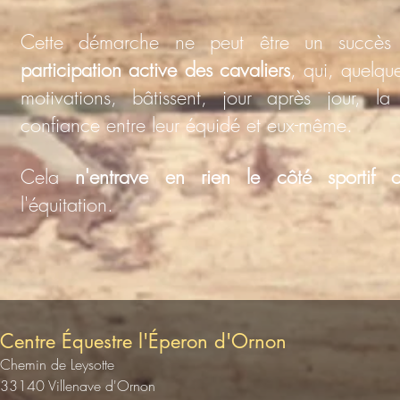
Cette démarche ne peut être un succès
participation active des cavaliers
, qui, quelque
motivations, bâtissent, jour après jour, la
confiance entre leur équidé et eux-même.
Cela
n'entrave en rien le côté sportif ou
l'équitation.
Centre Équestre l'Éperon d'Ornon
Chemin de Leysotte
33140 Villenave d'Ornon