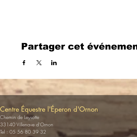
Partager cet événemen
Centre Équestre l'Éperon d'Ornon
Chemin de Leysotte
33140 Villenave d'Ornon
Tel : 05 56 80 39 32